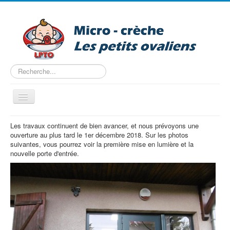
Rechercher
Basculer
la
navigation
Accueil
Les travaux continuent de bien avancer, et nous prévoyons une
ouverture au plus tard le 1er décembre 2018. Sur les photos
Nous trouver
suivantes, vous pourrez voir la première mise en lumière et la
nouvelle porte d'entrée.
Projet pédagogique
Tarifs
Les horaires
Entreprise
Pré-inscription