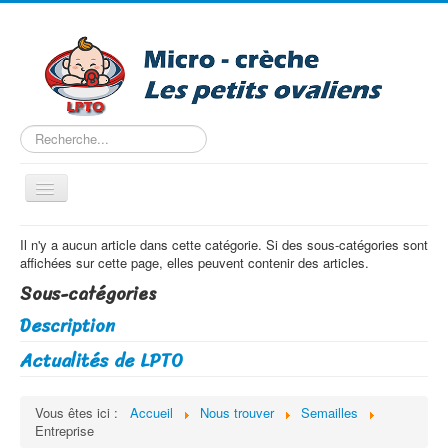
Rechercher
Basculer
la
navigation
Accueil
Il n'y a aucun article dans cette catégorie. Si des sous-catégories sont
affichées sur cette page, elles peuvent contenir des articles.
Nous trouver
Sous-catégories
Projet pédagogique
Description
Tarifs
Actualités de LPTO
Les horaires
Entreprise
Vous êtes ici :
Accueil
Nous trouver
Semailles
Entreprise
Pré-inscription