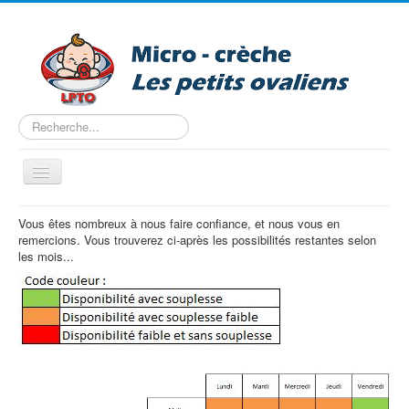
Rechercher
Basculer
la
navigation
Accueil
Vous êtes nombreux à nous faire confiance, et nous vous en
remercions. Vous trouverez ci-après les possibilités restantes selon
Nous trouver
les mois...
Projet pédagogique
Tarifs
Les horaires
Entreprise
Pré-inscription