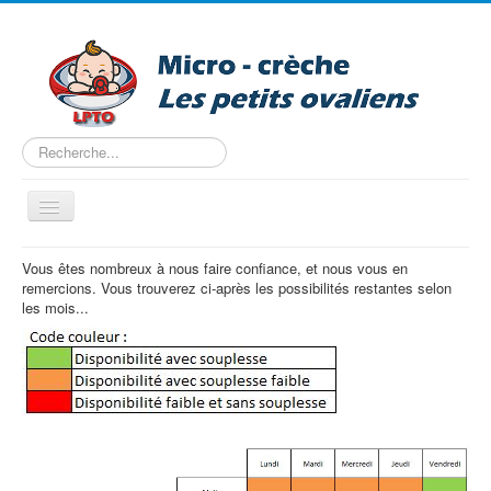
Rechercher
Basculer
la
navigation
Accueil
Vous êtes nombreux à nous faire confiance, et nous vous en
remercions. Vous trouverez ci-après les possibilités restantes selon
Nous trouver
les mois...
Projet pédagogique
Tarifs
Les horaires
Entreprise
Pré-inscription