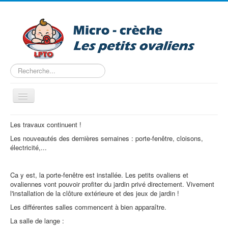
Rechercher
Basculer
la
navigation
Accueil
Les travaux continuent !
Les nouveautés des dernières semaines : porte-fenêtre, cloisons,
Nous trouver
électricité,...
Projet pédagogique
Tarifs
Ca y est, la porte-fenêtre est installée. Les petits ovaliens et
ovaliennes vont pouvoir profiter du jardin privé directement. Vivement
Les horaires
l'installation de la clôture extérieure et des jeux de jardin !
Les différentes salles commencent à bien apparaître.
Entreprise
La salle de lange :
Pré-inscription