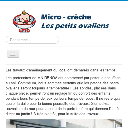
Rechercher
Basculer
la
navigation
Accueil
Les travaux d'aménagement du local ont démarrés dans les temps.
Les partenaires de MN RENOV ont commencé par poser le chauffage
Nous trouver
au sol. Comme ça, nous sommes certains que les petons des petits
Projet pédagogique
ovaliens seront toujours à température ! Les sondes, placées dans
chaque pièce, permettront un réglage fin du confort des enfants
Tarifs
pendant leurs temps de jeux ou leurs temps de repos. Il ne reste qu'à
couler la dalle pour la bonne poursuite des travaux. S'en suivra
Les horaires
l'ouverture du mur pour la pose de la porte-fenêtre qui donnera l'accès
direct au jardin ! A très bientôt, pour la suite des travaux...
Entreprise
Pré-inscription